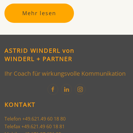
Mehr lesen
ASTRID WINDERL von
WINDERL + PARTNER
Ihr Coach für wirkungsvolle Kommunikation
KONTAKT
Telefon +49.621.49 60 18 80
Telefax +49.621.49 60 18 81