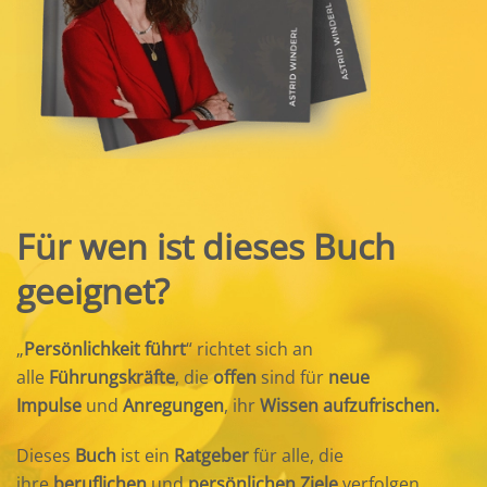
Für wen ist dieses Buch
geeignet?
„
Persönlichkeit führt
“ richtet sich an
alle
Führungskräfte
, die
offen
sind für
neue
Impulse
und
Anregungen
, ihr
Wissen aufzufrischen.
Dieses
Buch
ist ein
Ratgeber
für alle, die
ihre
beruflichen
und
persönlichen Ziele
verfolgen.