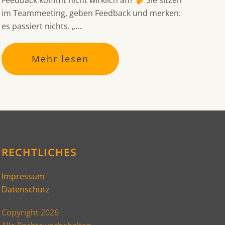
Feedback kommt nicht wirklich an?
Sie sitzen
im Teammeeting, geben Feedback und merken:
es passiert nichts. „…
Mehr lesen
RECHTLICHES
Impressum
Datenschutz
Copyright 2026