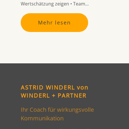
Wertschätzung zeigen • Team…
Mehr lesen
ASTRID WINDERL von
WINDERL + PARTNER
Ihr Coach für wirkungsvolle
Kommunikation