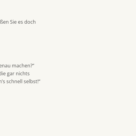
ißen Sie es doch
t genau machen?“
die gar nichts
s schnell selbst!“