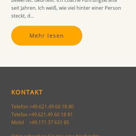
bewertet. Beurteilt. Ich coache Führungskräfte
seit Jahren. Ich weiß, wie viel hinter einer Person
steckt, d…
Mehr lesen
KONTAKT
Telefon +49.621.49 60 18 80
Telefax +49.621.49 60 18 81
Mobil +49.171 37 631 85