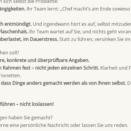
 sich selbst die Probleme:
ängigkeiten.
Ihr Team lernt: „Chef macht’s am Ende sowieso
ich entmündigt.
Und irgendwann hört es auf, selbst mitzude
Flaschenhals.
Ihr Team wartet auf Sie, und nichts geht voran
überlastet, im Dauerstress.
Statt zu führen, versinken Sie im 
hen soll?
are, konkrete und überprüfbare Angaben.
n Rahmen fest – nicht jeden einzelnen Schritt.
Klarheit und F
rionetten.
s, dass Dinge anders gemacht werden als von Ihnen selbst.
Da
führen – nicht loslassen!
gen haben Sie gemacht?
erne eine persönliche Nachricht oder lassen Sie uns reden.