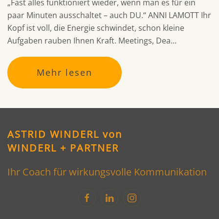
„Fast alles funktioniert wieder, wenn man es für ein
paar Minuten ausschaltet – auch DU.“ ANNI LAMOTT Ihr
Kopf ist voll, die Energie schwindet, schon kleine
Aufgaben rauben Ihnen Kraft. Meetings, Dea…
Mehr lesen
ASTRID WINDERL von
WINDERL + PARTNER
Ihr Coach für wirkungsvolle Kommunikation