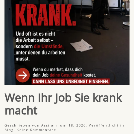
Wenn Ihr Job Sie krank
macht
Geschrieben von
Assi
am
Juni 18, 2026
. Veröffentlicht in
zu
Blog
.
Keine Kommentare
Wenn