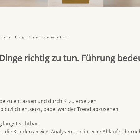
zu
icht in
Blog
.
Keine Kommentare
KI
ersetzt
Sie?
nge richtig zu tun. Führung bedeut
e zu entlassen und durch KI zu ersetzen.
lötzlich entsetzt, dabei war der Trend abzusehen.
 längst sichtbar:
, die Kundenservice, Analysen und interne Abläufe überne