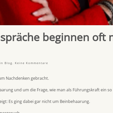
spräche beginnen oft 
zu
 in
Blog
.
Keine Kommentare
Die
schwierigen
Gespräche
 zum Nachdenken gebracht.
beginnen
oft
mit
haarung und um die Frage, wie man als Führungskraft ein so
einem
einzigen
Satz.
igt: Es ging dabei gar nicht um Beinbehaarung.