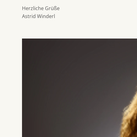
Herzliche Grüße
Astrid Winderl