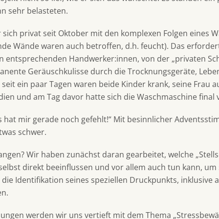
hn sehr belasteten.
 sich privat seit Oktober mit den komplexen Folgen eines 
e Wände waren auch betroffen, d.h. feucht). Das erforderte
 entsprechenden Handwerker:innen, von der „privaten Sc
anente Geräuschkulisse durch die Trocknungsgeräte, Lebe
 seit ein paar Tagen waren beide Kinder krank, seine Frau a
ndien und am Tag davor hatte sich die Waschmaschine final 
 hat mir gerade noch gefehlt!“ Mit besinnlicher Adventssti
twas schwer.
angen? Wir haben zunächst daran gearbeitet, welche „Stells
selbst direkt beeinflussen und vor allem auch tun kann, um 
die Identifikation seines speziellen Druckpunkts, inklusive a
en.
tzungen werden wir uns vertieft mit dem Thema „Stressbewä