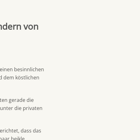
ondern von
 einen besinnlichen
d dem köstlichen
ften gerade die
unter die privaten
erichtet, dass das
paar heikle