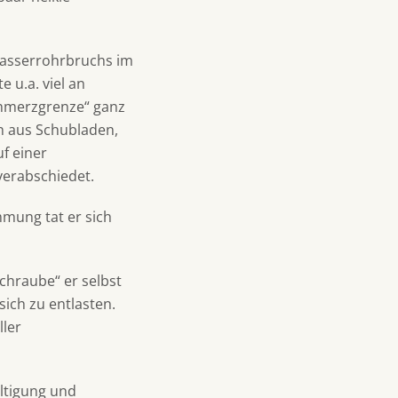
Wasserrohrbruchs im
 u.a. viel an
hmerzgrenze“ ganz
n aus Schubladen,
uf einer
verabschiedet.
mmung tat er sich
chraube“ er selbst
sich zu entlasten.
ller
ltigung und