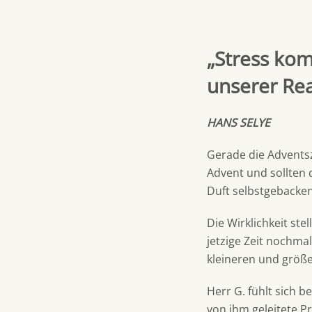
„Stress kom
unserer Rea
HANS SELYE
Gerade die Adventsz
Advent und sollten
Duft selbstgebacke
Die Wirklichkeit ste
jetzige Zeit nochma
kleineren und größ
Herr G. fühlt sich b
von ihm geleitete Pr