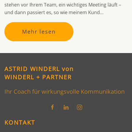
stehen vor Ihrem Team, ein wichtiges Meeting läuft –
und dann passiert es, so wie meinem Kund…
Mehr lesen
ASTRID WINDERL von
WINDERL + PARTNER
Ihr Coach für wirkungsvolle Kommunikation
KONTAKT